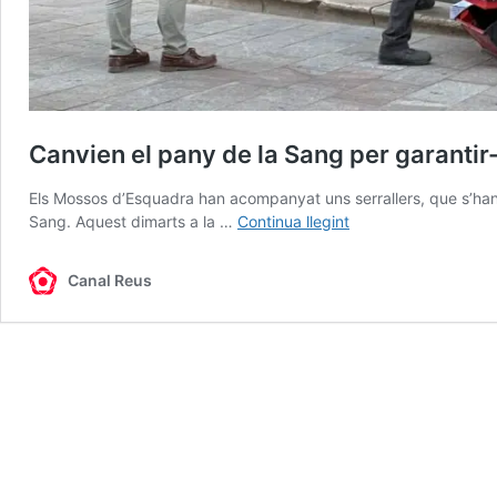
Canvien el pany de la Sang per garantir-
Els Mossos d’Esquadra han acompanyat uns serrallers, que s’han 
Canvien
Sang. Aquest dimarts a la …
Continua llegint
el
pany
Canal Reus
de
la
Sang
per
garantir-
hi
el
culte