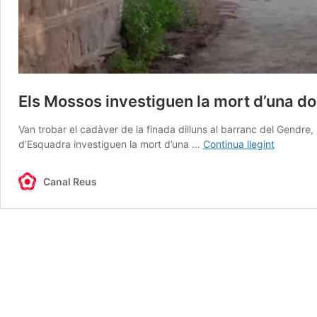
Els Mossos investiguen la mort d’una d
Van trobar el cadàver de la finada dilluns al barranc del Gendre,
Els
d’Esquadra investiguen la mort d’una …
Continua llegint
Mossos
investig
Canal Reus
la
mort
d’una
dona
a
Riudeca