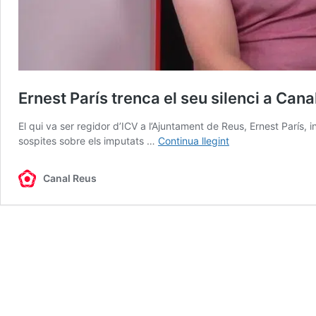
Ernest París trenca el seu silenci a Cana
El qui va ser regidor d’ICV a l’Ajuntament de Reus, Ernest París,
Ernest
sospites sobre els imputats …
Continua llegint
París
trenca
Canal Reus
el
seu
silenci
a
Canal
Reus