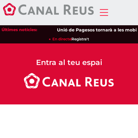
Últimes notícies:
Unió de Pagesos tornarà a les mobilit
En directe
Registra't
Entra al teu espai