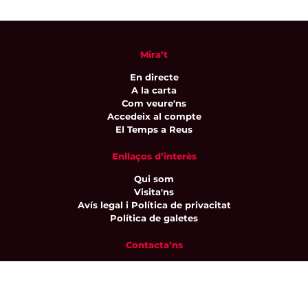
Mira’t
En directe
A la carta
Com veure'ns
Accedeix al compte
El Temps a Reus
Enllaços d’interès
Qui som
Visita'ns
Avís legal i Política de privacitat
Política de galetes
Contacta’ns
informatius@canalreustv.cat
977 300 509
De dilluns a divendres
de 9:00h a 18:00h