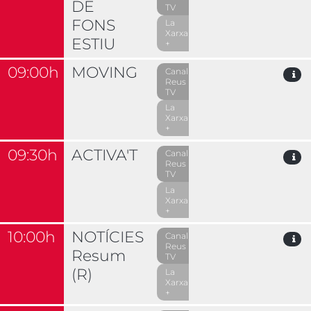
DE
TV
FONS
La
Xarxa
ESTIU
+
09:00h
MOVING
Canal
Reus
TV
La
Xarxa
+
09:30h
ACTIVA'T
Canal
Reus
TV
La
Xarxa
+
10:00h
NOTÍCIES
Canal
Reus
Resum
TV
(R)
La
Xarxa
+