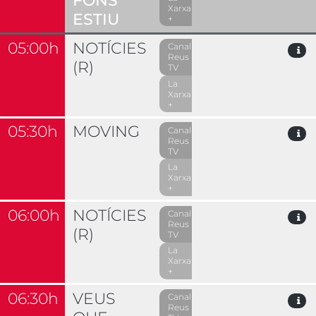
FONS
Xarxa
ESTIU
+
05:00h
NOTÍCIES
Canal
Reus
(R)
TV
La
Xarxa
+
05:30h
MOVING
Canal
Reus
TV
La
Xarxa
+
06:00h
NOTÍCIES
Canal
Reus
(R)
TV
La
Xarxa
+
06:30h
VEUS
Canal
Reus