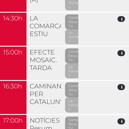
Xarxa
+
14:30h
LA
Canal
Reus
COMARCAL
TV
ESTIU
La
Xarxa
+
15:00h
EFECTE
Canal
Reus
MOSAIC.
TV
TARDA
La
Xarxa
+
16:30h
CAMINANT
Canal
Reus
PER
TV
CATALUNYA
La
Xarxa
+
17:00h
NOTÍCIES
Canal
Reus
Resum
TV