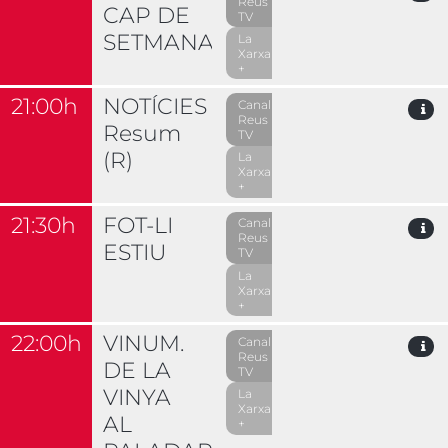
Reus
CAP DE
TV
SETMANA
La
Xarxa
+
21:00h
NOTÍCIES
Canal
Reus
Resum
TV
(R)
La
Xarxa
+
21:30h
FOT-LI
Canal
Reus
ESTIU
TV
La
Xarxa
+
22:00h
VINUM.
Canal
Reus
DE LA
TV
VINYA
La
Xarxa
AL
+