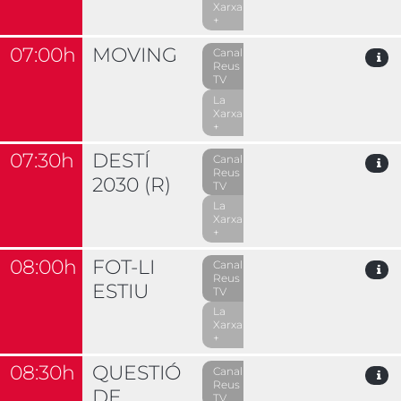
Xarxa
+
07:00h
MOVING
Canal
Reus
TV
La
Xarxa
+
07:30h
DESTÍ
Canal
Reus
2030 (R)
TV
La
Xarxa
+
08:00h
FOT-LI
Canal
Reus
ESTIU
TV
La
Xarxa
+
08:30h
QUESTIÓ
Canal
Reus
DE
TV