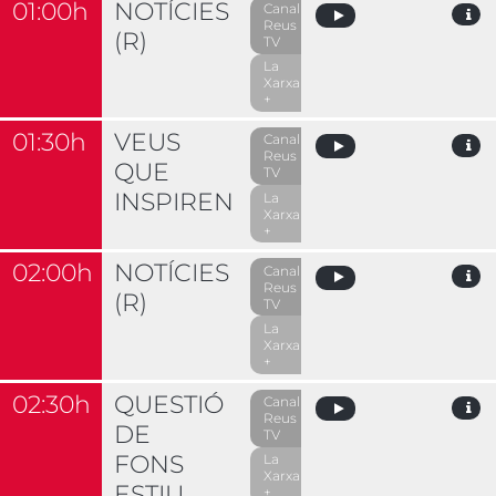
01:00h
NOTÍCIES
Canal
Reus
(R)
TV
La
Xarxa
+
01:30h
VEUS
Canal
Reus
QUE
TV
INSPIREN
La
Xarxa
+
02:00h
NOTÍCIES
Canal
Reus
(R)
TV
La
Xarxa
+
02:30h
QUESTIÓ
Canal
Reus
DE
TV
FONS
La
Xarxa
ESTIU
+