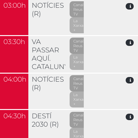
03:00h
NOTÍCIES
Canal
Reus
(R)
TV
La
Xarxa
+
03:30h
VA
Canal
Reus
PASSAR
TV
AQUÍ.
La
Xarxa
CATALUNYA
+
04:00h
NOTÍCIES
Canal
Reus
(R)
TV
La
Xarxa
+
04:30h
DESTÍ
Canal
Reus
2030 (R)
TV
La
Xarxa