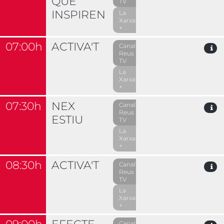
QUE
TV
INSPIREN
La
Xarxa
+
07:00h
ACTIVA'T
Canal
Reus
TV
La
Xarxa
+
07:30h
NEX
Canal
Reus
ESTIU
TV
La
Xarxa
+
08:30h
ACTIVA'T
Canal
Reus
TV
La
Xarxa
+
Canal