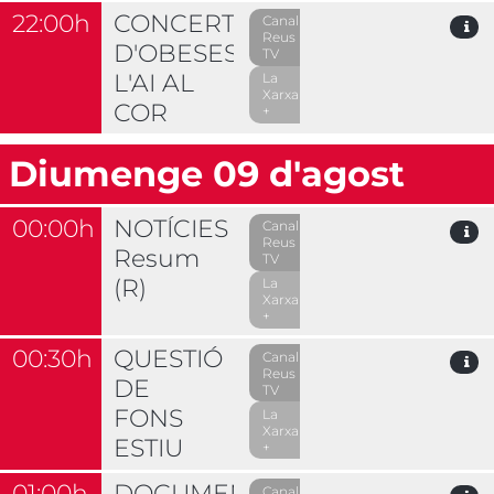
22:00h
CONCERT
Canal
Reus
D'OBESES:
TV
L'AI AL
La
Xarxa
COR
+
Diumenge 09 d'agost
00:00h
NOTÍCIES
Canal
Reus
Resum
TV
(R)
La
Xarxa
+
00:30h
QUESTIÓ
Canal
Reus
DE
TV
FONS
La
Xarxa
ESTIU
+
01:00h
DOCUMENTAL:
Canal