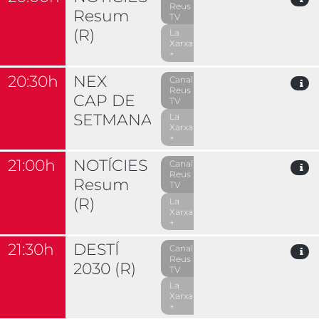
Reus
Resum
TV
(R)
La
Xarxa
+
20:30h
NEX
Canal
Reus
CAP DE
TV
SETMANA
La
Xarxa
+
21:00h
NOTÍCIES
Canal
Reus
Resum
TV
(R)
La
Xarxa
+
21:30h
DESTÍ
Canal
Reus
2030 (R)
TV
La
Xarxa
+