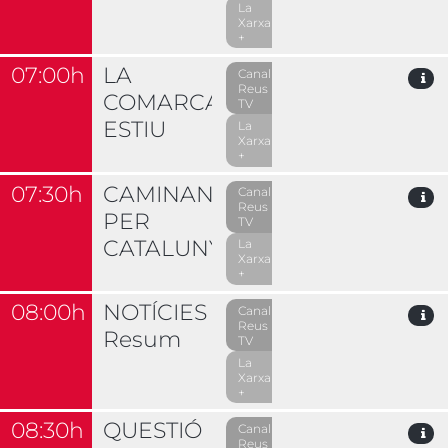
La
Xarxa
+
07:00h
LA
Canal
Reus
COMARCAL
TV
ESTIU
La
Xarxa
+
07:30h
CAMINANT
Canal
Reus
PER
TV
CATALUNYA
La
Xarxa
+
08:00h
NOTÍCIES
Canal
Reus
Resum
TV
La
Xarxa
+
08:30h
QUESTIÓ
Canal
Reus