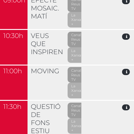
09:00h
EFECTE
Reus
MOSAIC.
TV
MATÍ
La
Xarxa
+
10:30h
VEUS
Canal
Reus
QUE
TV
INSPIREN
La
Xarxa
+
11:00h
MOVING
Canal
Reus
TV
La
Xarxa
+
11:30h
QUESTIÓ
Canal
Reus
DE
TV
FONS
La
Xarxa
ESTIU
+