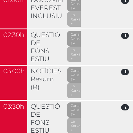
Reus
EVEREST
TV
INCLUSIU
La
Xarxa
+
02:30h
QUESTIÓ
Canal
Reus
DE
TV
FONS
La
Xarxa
ESTIU
+
03:00h
NOTÍCIES
Canal
Reus
Resum
TV
(R)
La
Xarxa
+
03:30h
QUESTIÓ
Canal
Reus
DE
TV
FONS
La
Xarxa
ESTIU
+