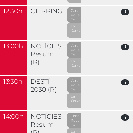
12:30h
CLIPPING
Canal
Reus
TV
La
Xarxa
+
13:00h
NOTÍCIES
Canal
Reus
Resum
TV
(R)
La
Xarxa
+
13:30h
DESTÍ
Canal
Reus
2030 (R)
TV
La
Xarxa
+
14:00h
NOTÍCIES
Canal
Reus
Resum
TV
(R)
La