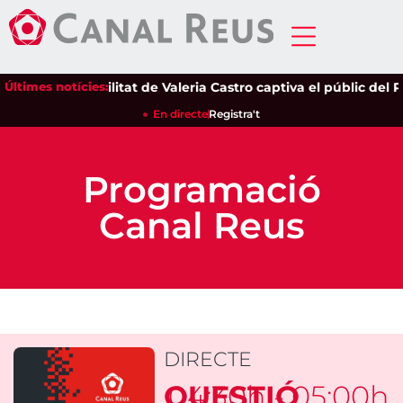
Últimes notícies:
La sensibilitat de Valeria Castro captiva el públic del Parc de
En directe
Registra't
Programació
Canal Reus
DIRECTE
QUESTIÓ
04:30h - 05:00h