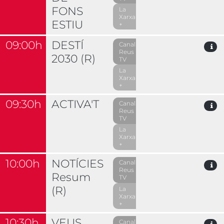
FONS
La
Xarxa
ESTIU
+
09:00h
DESTÍ
Canal
Reus
2030 (R)
TV
La
Xarxa
+
09:30h
ACTIVA'T
Canal
Reus
TV
La
Xarxa
+
10:00h
NOTÍCIES
Canal
Reus
Resum
TV
(R)
La
Xarxa
+
10:30h
VEUS
Canal