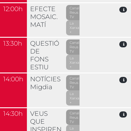
12:00h
EFECTE
Canal
Reus
MOSAIC.
TV
MATÍ
La
Xarxa
+
13:30h
QUESTIÓ
Canal
Reus
DE
TV
FONS
La
Xarxa
ESTIU
+
14:00h
NOTÍCIES
Canal
Reus
Migdia
TV
La
Xarxa
+
14:30h
VEUS
Canal
Reus
QUE
TV
INSPIREN
La