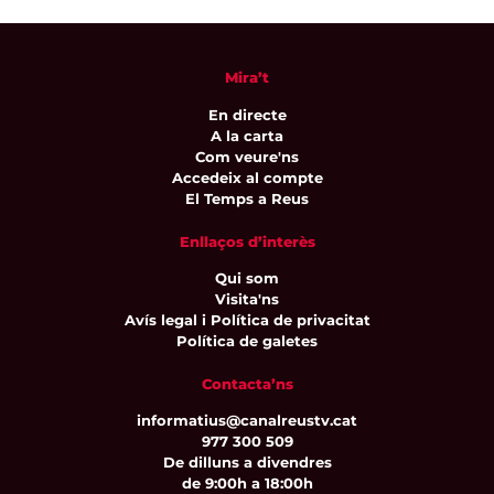
Mira’t
En directe
A la carta
Com veure'ns
Accedeix al compte
El Temps a Reus
Enllaços d’interès
Qui som
Visita'ns
Avís legal i Política de privacitat
Política de galetes
Contacta’ns
informatius@canalreustv.cat
977 300 509
De dilluns a divendres
de 9:00h a 18:00h