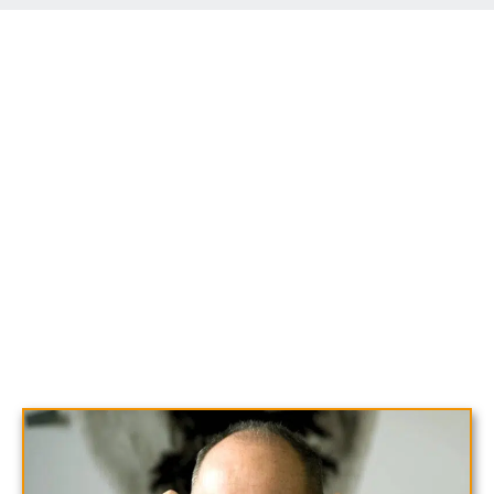
Canal Reus DOCS és una divisió de Canal Reus
dedicada a la producció i difusió de documentals. Una
línia que neix de l’aposta de Canal Reus pel
documental, amb històries locals que tenen un interès
global.
La voluntat, però, és convertir-se en l’aparador per a
totes aquelles propostes documentals que es
desenvolupen al territori. Per tot plegat, Canal Reus
DOCS també serà una finestra de la Beca Canal Reus,
un projecte que busca premiar els millors treballs de
final dels graus de comunicació de la Universitat Rovira
i Virgili.