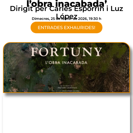
l’obra inacabada’
Dirigit per Carles Esporrin i Luz
López
Dimecres, 25 de febrer de 2026, 19:30 h
ENTRADES EXHAURIDES!
Canal Reus Docs presenta el documental
‘Fortuny, l’obra inacabada’
, dirigit per Carles
Esporrin i Luz López. Una obra que explora
l’aspecte més desconegut de l’artista reusenc
Marià Fortuny i que arrenca amb el viatge a