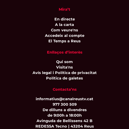
Mira’t
En directe
A la carta
Com veure'ns
Accedeix al compte
El Temps a Reus
Enllaços d’interès
Qui som
Visita'ns
Avís legal i Política de privacitat
Política de galetes
Contacta’ns
informatius@canalreustv.cat
977 300 509
De dilluns a divendres
de 9:00h a 18:00h
Avinguda de Bellissens 42 B
REDESSA Tecno | 43204 Reus