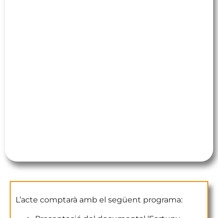
Granada del pintor.
L’obra mostra com l’etapa granadina esdevé un
període de reflexió i trencament amb les
dinàmiques creatives i personals que l’havien
dominat fins alheshores, clau en l’evolució
artística i vital de l’artista.
“Començo a estar una
mica cansat del gènere d’art i quadres que l’èxit
m’ha imposat i que no son la veritable expressió
del meu gènere de talent”
(Maria Fortuny a
Jean-Charles Davillier)
L’acte de presentació serà el
pròxim dimecres
25 de febrer a les 19:30 h, al Teatre Bartrina de
Reus.
L’acte comptarà amb el següent programa: