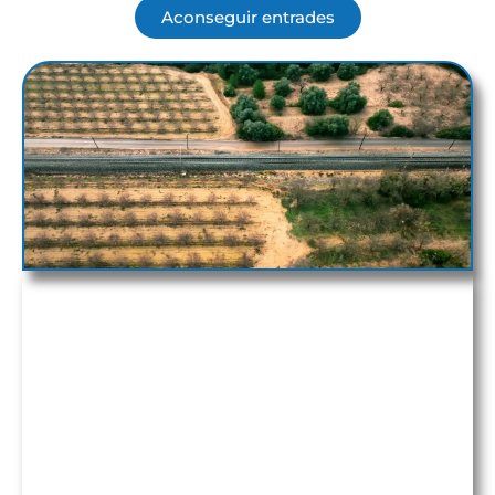
Aconseguir entrades
Canal Reus Àgora
presenta un nou capítol on
analitzem el caos ferroviari en què ens trobem
sotmesos: retards, punts crítics i vies sense
circulació.
A
Què passa amb els trens?
, debatrem
l’estat actual de rodalies.