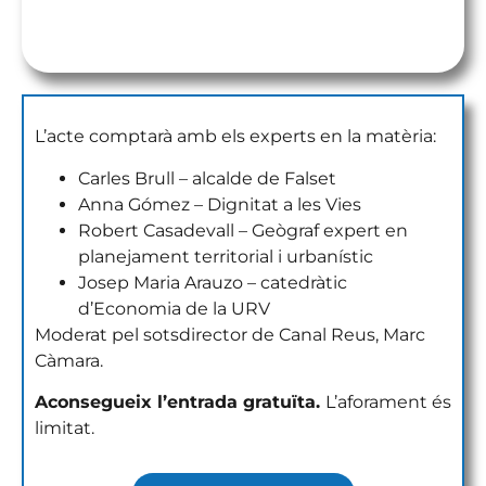
L’acte serà el pròxim dijous,19 de febrer de
2026, a partir de les 19:00 h, a el Círcol de Reus
L’acte comptarà amb els experts en la matèria:
Carles Brull – alcalde de Falset
Anna Gómez – Dignitat a les Vies
Robert Casadevall – Geògraf expert en
planejament territorial i urbanístic
Josep Maria Arauzo – catedràtic
d’Economia de la URV
Moderat pel sotsdirector de Canal Reus, Marc
Càmara.
Aconsegueix l’entrada gratuïta.
L’aforament és
limitat.