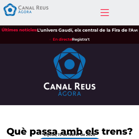
Últimes notícies:
L'univers Gaudí, eix central de la Fira de l'Ave
En directe
Registra't
Què passa amb els trens?
Dijous, 19 de febrer de 2026