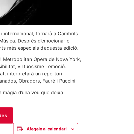
i internacional, tornarà a Cambrils
e Música. Després d’emocionar el
nts més especials d’aquesta edició.
el Metropolitan Opera de Nova York,
ibilitat, virtuosisme i emoció.
t, interpretarà un repertori
nados, Obradors, Fauré i Puccini.
la màgia d’una veu que deixa
des
Afegeix al calendari