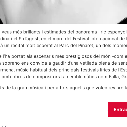
s veus més brillants i estimades del panorama líric espanyol 
inari el 9 d’agost, en el marc del Festival Internacional d
rà un recital molt esperat al Parc del Pinaret, un dels mome
e l’ha portat als escenaris més prestigiosos del món -com 
la soprano ens convida a gaudir d’una vetllada plena de sens
na, músic habitual dels principals festivals lírics de l’Esta
, amb obres de compositors tan emblemàtics com Falla, Gra
ts de la gran música i per a tots aquells que volen reviure 
Entra