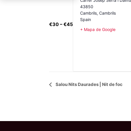
Carrer Josep Serra i Dalma
43850
Cambrils
,
Cambrils
Spain
€30 – €45
+ Mapa de Google
Navegació
Salou Nits Daurades | Nit de foc
d'Esdeveniment