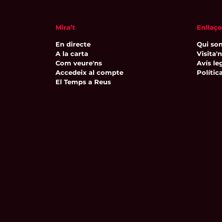
Mira’t
Enllaço
En directe
Qui so
A la carta
Visita'
Com veure'ns
Avís leg
Accedeix al compte
Polític
El Temps a Reus