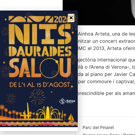
La soprano Ainhoa ​​Arteta, una de le
per protagonitzar un concert extraord
públic del FIMC el 2013, Arteta oferi
Amb una trajectòria internacional qu
l’Scala de Milà o l’Arena di Verona-, 
Acompanyada al piano per Javier Carme
seleccionat per commoure i captivar
Una cita imprescindible per als aman
empremta.
Parc del Pinaret