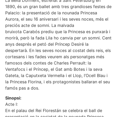
La Bella Dorment, estrenat a Sant Petersburg en
1890, és un gran ballet amb tres grandioses festes de
Palacio: la presentació de la nounada Princesa
Aurora, el seu 16 aniversari i les seves noces, més el
preciós acte de somni. La malvada
bruixota Carabós prediu que la Princesa es punxarà i
morirà, però la fada Lila ho canvia per un somni. Cent
anys després el petó del Príncep Desiré la
despertarà. En les seves noces al costat dels reis, els
cortesans i les fades veurem als personatges més
famosos dels contes de Charles Perrault: la
Ventafocs i el Príncep, el Gat amb Botes i la seva
Gateta, la Caputxeta Vermella i el Llop, l’Ocell Blau i
la Princesa Florina, i els protagonistes ballaran el seu
famós pas a dos.
Sinopsi:
Acte I:
En el palau del Rei Florestán se celebra el ball de
presentació en la societat de la nounada Princesa