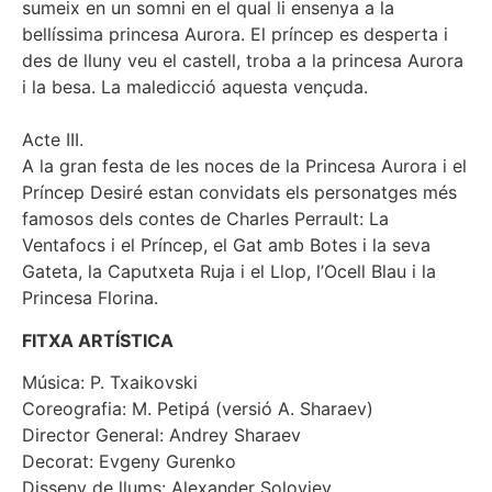
sumeix en un somni en el qual li ensenya a la
bellíssima princesa Aurora. El príncep es desperta i
des de lluny veu el castell, troba a la princesa Aurora
i la besa. La maledicció aquesta vençuda.
Acte III.
A la gran festa de les noces de la Princesa Aurora i el
Príncep Desiré estan convidats els personatges més
famosos dels contes de Charles Perrault: La
Ventafocs i el Príncep, el Gat amb Botes i la seva
Gateta, la Caputxeta Ruja i el Llop, l’Ocell Blau i la
Princesa Florina.
FITXA ARTÍSTICA
Música: P. Txaikovski
Coreografia: M. Petipá (versió A. Sharaev)
Director General: Andrey Sharaev
Decorat: Evgeny Gurenko
Disseny de llums: Alexander Soloviev