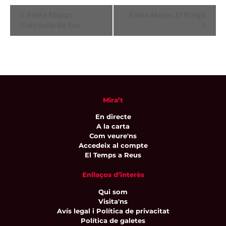
Navegació
Festa Major:
Festa Major: El Pregó
Cercavila de foc
d'Esdeveniment
Mira’t
En directe
A la carta
Com veure'ns
Accedeix al compte
El Temps a Reus
Enllaços d’interès
Qui som
Visita'ns
Avís legal i Política de privacitat
Política de galetes