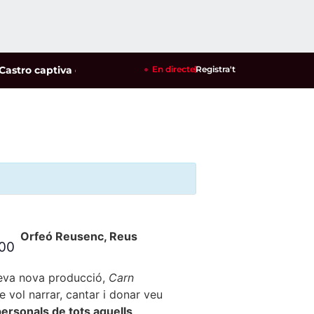
astro captiva el públic del Parc del Pinaret
En directe
Registra't
|
La reusenca Ari Sá
Orfeó Reusenc, Reus
:00
seva nova producció,
Carn
e vol narrar, cantar i donar veu
personals de tots aquells