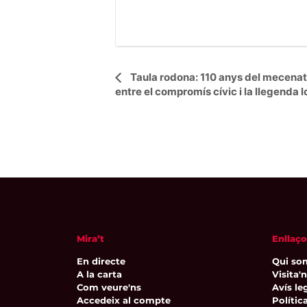
Navegació
Taula rodona: 110 anys del mecenat
entre el compromís cívic i la llegenda l
d'Esdeveniment
Mira’t
Enllaço
En directe
Qui so
A la carta
Visita'
Com veure'ns
Avís leg
Accedeix al compte
Polític