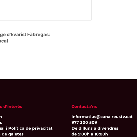
ge d’Evarist Fàbregas:
ocal
s d’interès
Contacta’ns
m
informatius@canalreustv.cat
ns
977 300 509
al i Política de privacitat
De dilluns a divendres
a de galetes
de 9:00h a 18:00h