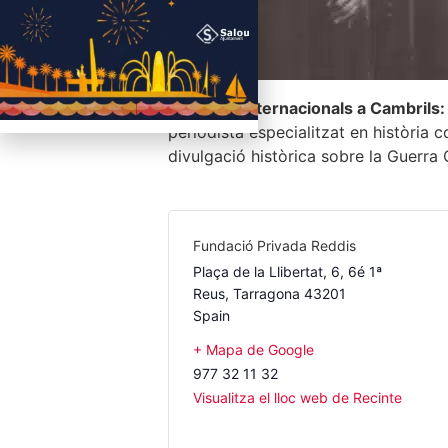
Brigades Internacionals a Cambrils: 
periodista especialitzat en història
divulgació històrica sobre la Guerra C
Fundació Privada Reddis
Plaça de la Llibertat, 6, 6é 1ª
Reus
,
Tarragona
43201
Spain
+ Mapa de Google
977 32 11 32
Visualitza el lloc web de Recinte