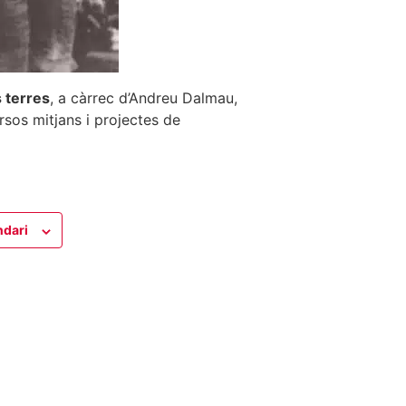
s terres
, a càrrec d’Andreu Dalmau,
rsos mitjans i projectes de
ndari