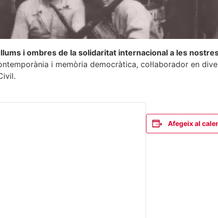
llums i ombres de la solidaritat internacional a les nostre
 contemporània i memòria democràtica, col·laborador en dive
ivil.
Afegeix al cale