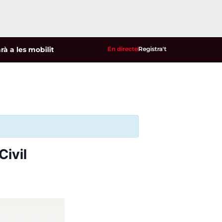
es mobilitzacions per defensar els cultius de la garrofa i l'a
En directe
Registra't
Civil