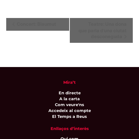
Navegació
Concert: Blaumut
Teatre: Una dona
que parla d’una ciutat
d'Esdeveniment
desconeguda
Mira’t
En directe
A la carta
Com veure'ns
Accedeix al compte
El Temps a Reus
Enllaços d’interès
Qui som