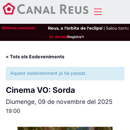
Últimes notícies:
Reus, a l'òrbita de l'eclipsi
|
Salou torna 
En directe
Registra't
« Tots els Esdeveniments
Aquest esdeveniment ja ha passat.
Cinema VO: Sorda
Diumenge, 09 de novembre del 2025
19:00