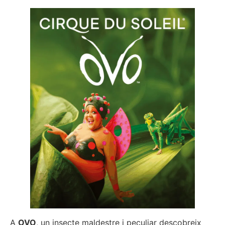
A
OVO
, un insecte maldestre i peculiar descobreix