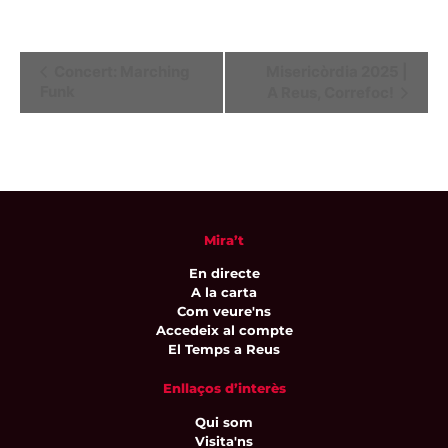
Navegació
Concert: Marching
Misericòrdia 2025 |
Funk
A Reus, Correfoc!
d'Esdeveniment
Mira’t
En directe
A la carta
Com veure'ns
Accedeix al compte
El Temps a Reus
Enllaços d’interès
Qui som
Visita'ns