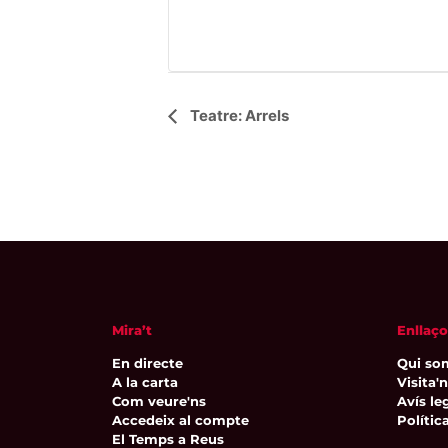
Navegació
Teatre: Arrels
d'Esdeveniment
Mira’t
Enllaço
En directe
Qui so
A la carta
Visita'
Com veure'ns
Avís leg
Accedeix al compte
Polític
El Temps a Reus