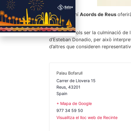
El cor femení
Acords de Reus
oferir
uneix
”.
El concert vols ser la culminació de
d’Esteban Donadio, per això interpr
d’altres que consideren representati
Palau Bofarull
Carrer de Llovera 15
Reus
,
43201
Spain
+ Mapa de Google
977 34 59 50
Visualitza el lloc web de Recinte