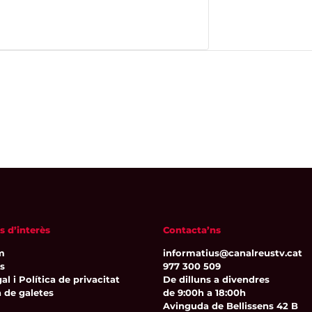
s d’interès
Contacta’ns
m
informatius@canalreustv.cat
ns
977 300 509
al i Política de privacitat
De dilluns a divendres
a de galetes
de 9:00h a 18:00h
Avinguda de Bellissens 42 B