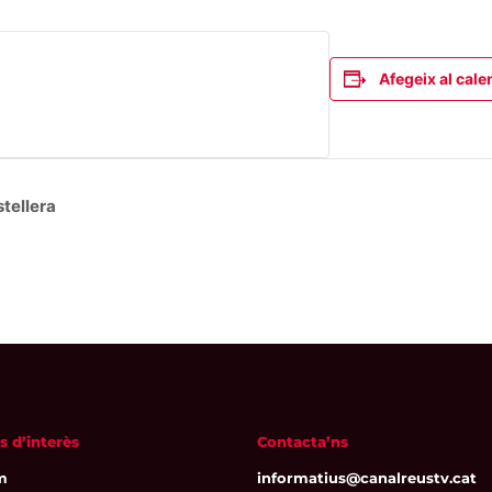
Afegeix al cale
tellera
s d’interès
Contacta’ns
m
informatius@canalreustv.cat