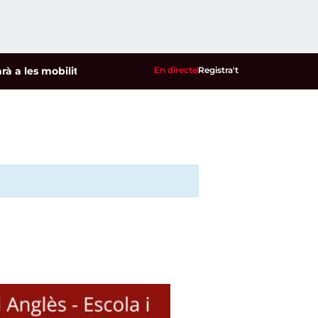
es mobilitzacions per defensar els cultius de la garrofa i l'a
En directe
Registra't