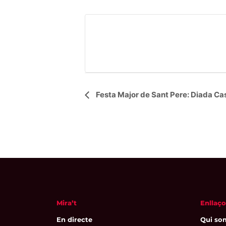
Navegació
Festa Major de Sant Pere: Diada Cas
d'Esdeveniment
Mira’t
Enllaço
En directe
Qui so