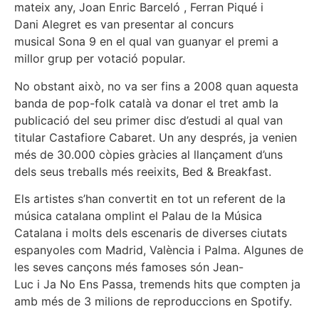
mateix any, Joan Enric Barceló , Ferran Piqué i
Dani Alegret es van presentar al concurs
musical Sona 9 en el qual van guanyar el premi a
millor grup per votació popular.
No obstant això, no va ser fins a 2008 quan aquesta
banda de pop-folk català va donar el tret amb la
publicació del seu primer disc d’estudi al qual van
titular Castafiore Cabaret. Un any després, ja venien
més de 30.000 còpies gràcies al llançament d’uns
dels seus treballs més reeixits, Bed & Breakfast.
Els artistes s’han convertit en tot un referent de la
música catalana omplint el Palau de la Música
Catalana i molts dels escenaris de diverses ciutats
espanyoles com Madrid, València i Palma. Algunes de
les seves cançons més famoses són Jean-
Luc i Ja No Ens Passa, tremends hits que compten ja
amb més de 3 milions de reproduccions en Spotify.