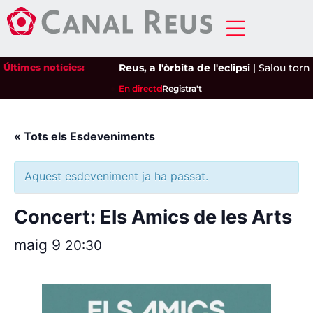
Últimes notícies:
Reus, a l'òrbita de l'eclipsi
|
Salou torna 
En directe
Registra't
« Tots els Esdeveniments
Aquest esdeveniment ja ha passat.
Concert: Els Amics de les Arts
maig 9
20:30