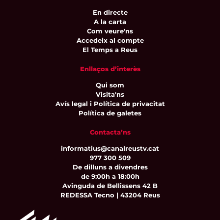
En directe
A la carta
Com veure'ns
Accedeix al compte
El Temps a Reus
Enllaços d’interès
Qui som
Visita'ns
Avís legal i Política de privacitat
Política de galetes
Contacta’ns
informatius@canalreustv.cat
977 300 509
De dilluns a divendres
de 9:00h a 18:00h
Avinguda de Bellissens 42 B
REDESSA Tecno | 43204 Reus