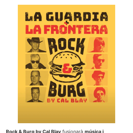
Rock & Burg by Cal Blay
fusionarà
música i