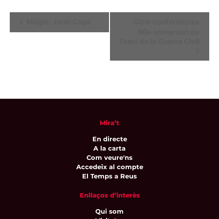
Navegació
Màgia: Jordi Caps
Cicle conferències
90e aniversari de
d'Esdeveniment
l’inici de la Guerra Civil
Mira’t
En directe
A la carta
Com veure'ns
Accedeix al compte
El Temps a Reus
Enllaços d’interès
Qui som