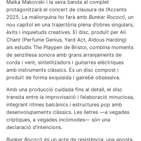
Maika Makovski i la seva banda al complet
protagonitzarà el concert de clausura de l’Accents
2025. La mallorquina ho farà amb
Bunker Rococó
, un
nou capítol en una trajectòria plena d’obres singulars,
èxits i inquietuds creatives. El disc, produït per Ali
Chant (Perfume Genius, Yard Act, Aldous Harding)
als estudis The Playpen de Bristol, combina moments
de senzillesa sonora amb grans arranjaments de
corda i vent, sintetitzadors i guitarres elèctriques
amb instruments clàssics. És un disc compost i
produït de forma exquisida i gairebé obsessiva.
Amb una producció cuidada fins al detall, el disc
transita entre la improvisació i l’elaboració minuciosa,
integrant ritmes balcànics i estructures pop amb
desenvolupaments clàssics. Les lletres —a vegades
críptiques, a vegades incòmodes— són una
declaració d’intencions.
Bunker Rococó
és un acte de resistència: una aposta