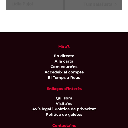
Lídia Pujol
Tumbalafusta
d'Esdeveniment
Mira’t
En directe
A la carta
Com veure'ns
Accedeix al compte
El Temps a Reus
Enllaços d’interès
Qui som
Visita'ns
Avís legal i Política de privacitat
Política de galetes
Contacta’ns