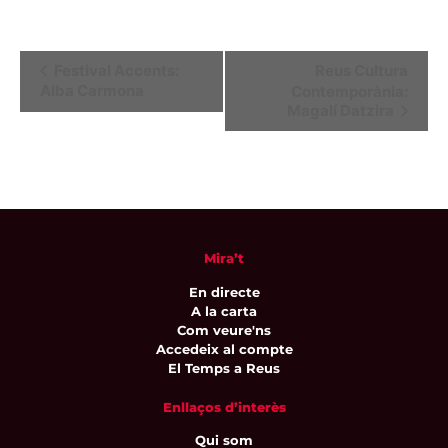
Navegació
Festival Accents:
Reus Cultura
Alba Carmona
Contemporània:
d'Esdeveniment
Magalí Datzira
Mira’t
En directe
A la carta
Com veure'ns
Accedeix al compte
El Temps a Reus
Enllaços d’interès
Qui som