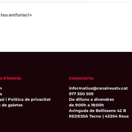
 teu amforisc!»
s d’interès
Contacta’ns
m
informatius@canalreustv.cat
ns
977 300 509
al i Política de privacitat
De dilluns a divendres
a de galetes
de 9:00h a 18:00h
Avinguda de Bellissens 42 B
REDESSA Tecno | 43204 Reus