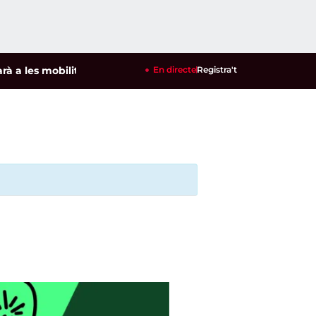
les mobilitzacions per defensar els cultius de la garrofa i l'a
En directe
Registra't