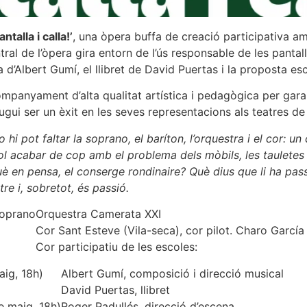
antalla i calla!’
, una òpera buffa de creació participativa a
l de l’òpera gira entorn de l’ús responsable de les pantalle
ca d’Albert Gumí, el llibret de David Puertas i la proposta e
ompanyament d’alta qualitat artística i pedagògica per garant
ugui ser un èxit en les seves representacions als teatres de
 hi pot faltar la soprano, el baríton, l’orquestra i el cor: u
ol acabar de cop amb el problema dels mòbils, les tauletes 
è en pensa, el conserge rondinaire? Què dius que li ha pass
e i, sobretot, és passió.
soprano
Orquestra Camerata XXI
Cor Sant Esteve (Vila-seca), cor pilot. Charo García 
Cor participatiu de les escoles:
aig, 18h)
Albert Gumí, composició i direcció musical
David Puertas, llibret
de maig, 18h)
Roger Padullés, direcció d’escena