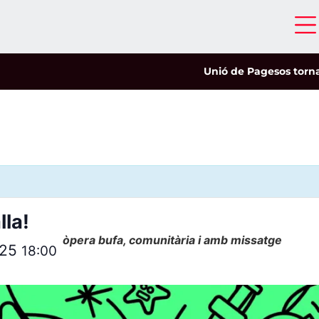
Unió de Pagesos tornarà a 
lla!
òpera bufa, comunitària i amb missatge
025
18:00