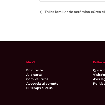
Navegació
Taller familiar de ceràmica «Crea el
d'Esdeveniment
Mira’t
Enllaço
En directe
Qui so
A la carta
Visita'
Com veure'ns
Avís leg
Accedeix al compte
Polític
El Temps a Reus