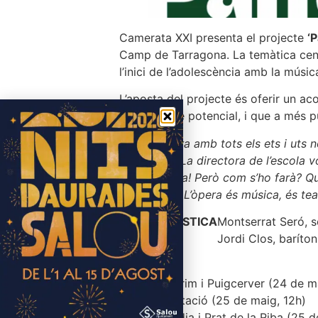
Camerata XXI presenta el projecte
‘P
Camp de Tarragona. La temàtica centra
l’inici de l’adolescència amb la músi
L’aposta del projecte és oferir un ac
seu impacte potencial, i que a més p
En una òpera amb tots els ets i uts no
Tarragona. La directora de l’escola v
pot ser bona! Però com s’ho farà? Qu
WhatsApp? L’òpera és música, és teatr
FITXA ARTÍSTICA
Montserrat Seró, 
Jordi Clos, baríton
– General Prim i Puigcerver (24 de m
– La Presentació (25 de maig, 12h)
– Misericòrdia i Prat de la Riba (25 