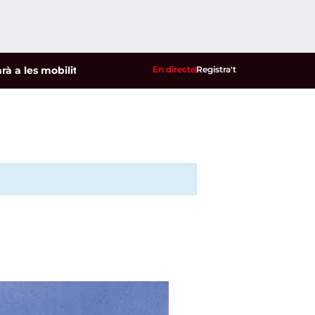
s mobilitzacions per defensar els cultius de la garrofa i l'ame
En directe
Registra't