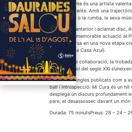
Soleá Morente és una artista valenta,
Enrique Morente. Amb una trajectòria 
el shoegaze o la rumba, la seva músi
Amb el seu anterior i aclamat disc,
A
inclosa una memorable actuació al Pr
troba immersa en una nova etapa crea
Milkyway (La Casa Azul).
Més que una col·laboració, la trobada
pop espanyol del segle XXI s’uneixen 
Amb ja sis singles publicats com a 
ball i introspecció.
Mi Cura
és un hit
desplega un discurs profundament exis
pare, el desassossec davant un món qu
Durada: 75 minuts
Preus: 28 – 24 – 2