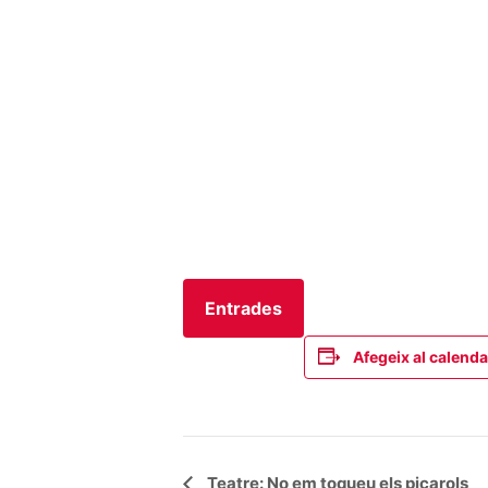
Entrades
Afegeix al calenda
Navegació
Teatre: No em toqueu els picarols