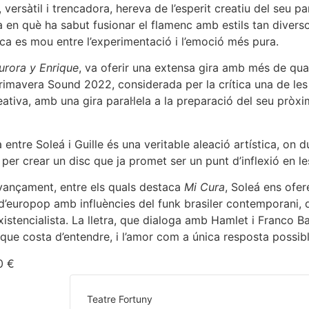
 versàtil i trencadora, hereva de l’esperit creatiu del seu p
en què ha sabut fusionar el flamenc amb estils tan diversos
ca es mou entre l’experimentació i l’emoció més pura.
urora y Enrique
, va oferir una extensa gira amb més de quar
imavera Sound 2022, considerada per la crítica una de les mi
tiva, amb una gira paral·lela a la preparació del seu pròx
 entre Soleá i Guille és una veritable aleació artística, on 
per crear un disc que ja promet ser un punt d’inflexió en le
avançament, entre els quals destaca
Mi Cura
, Soleá ens ofer
 d’europop amb influències del funk brasiler contemporani, q
tencialista. La lletra, que dialoga amb Hamlet i Franco Bat
e costa d’entendre, i l’amor com a única resposta possible 
0 €
Teatre Fortuny