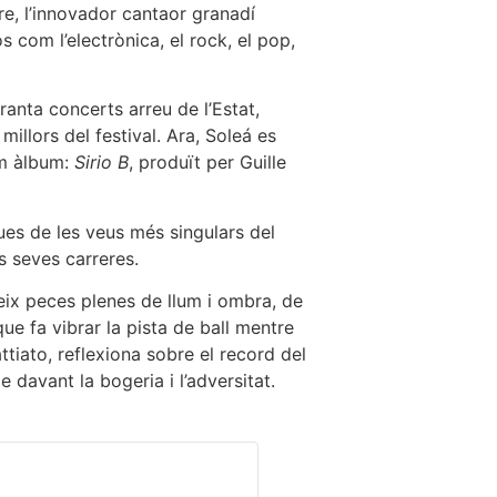
are, l’innovador cantaor granadí
 com l’electrònica, el rock, el pop,
anta concerts arreu de l’Estat,
llors del festival. Ara, Soleá es
im àlbum:
Sirio B
, produït per Guille
dues de les veus més singulars del
s seves carreres.
eix peces plenes de llum i ombra, de
ue fa vibrar la pista de ball mentre
tiato, reflexiona sobre el record del
davant la bogeria i l’adversitat.