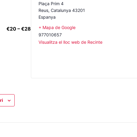
Plaça Prim 4
Reus
,
Catalunya
43201
Espanya
+ Mapa de Google
€20 – €28
977010657
Visualitza el lloc web de Recinte
ri