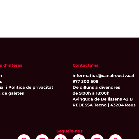
s d’interès
Contacta’ns
m
informatius@canalreustv.cat
ns
977 300 509
al i Política de privacitat
De dilluns a divendres
a de galetes
de 9:00h a 18:00h
Avinguda de Bellissens 42 B
REDESSA Tecno | 43204 Reus
Segueix-nos