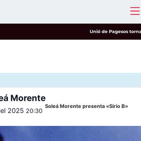
Unió de Pagesos tornarà a le
leá Morente
Soleá Morente presenta «Sirio B»
del 2025
20:30