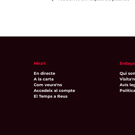
d'Esdeveniment
Mira’t
Enllaço
En directe
Qui so
A la carta
Visita'
Com veure'ns
Avís leg
Accedeix al compte
Polític
El Temps a Reus