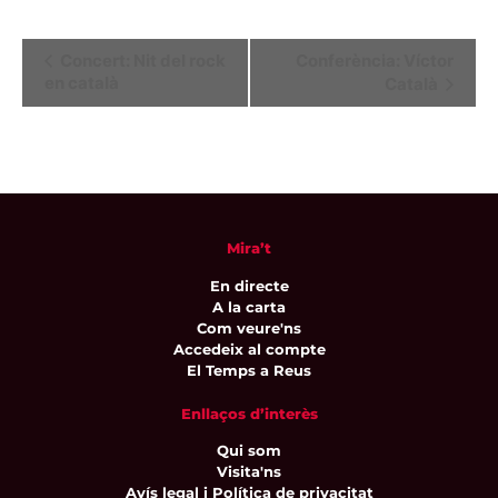
Navegació
Concert: Nit del rock
Conferència: Víctor
en català
Català
d'Esdeveniment
Mira’t
En directe
A la carta
Com veure'ns
Accedeix al compte
El Temps a Reus
Enllaços d’interès
Qui som
Visita'ns
Avís legal i Política de privacitat