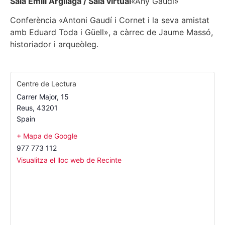
Sala Emili Argilaga / Sala virtual
«Any Gaudí»
Conferència «Antoni Gaudí i Cornet i la seva amistat
amb Eduard Toda i Güell», a càrrec de Jaume Massó,
historiador i arqueòleg.
Centre de Lectura
Carrer Major, 15
Reus
,
43201
Spain
+ Mapa de Google
977 773 112
Visualitza el lloc web de Recinte