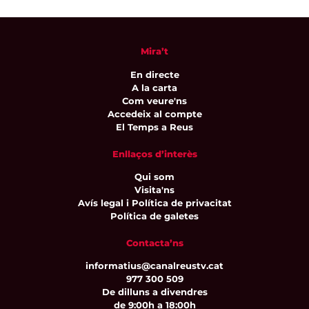
Mira’t
En directe
A la carta
Com veure'ns
Accedeix al compte
El Temps a Reus
Enllaços d’interès
Qui som
Visita'ns
Avís legal i Política de privacitat
Política de galetes
Contacta’ns
informatius@canalreustv.cat
977 300 509
De dilluns a divendres
de 9:00h a 18:00h