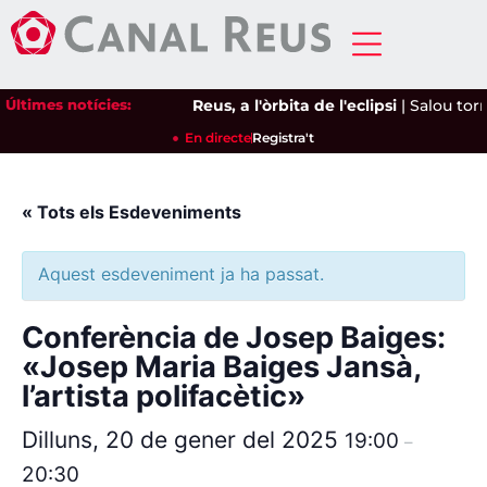
Últimes notícies:
Reus, a l'òrbita de l'eclipsi
|
Salou torn
En directe
Registra't
« Tots els Esdeveniments
Aquest esdeveniment ja ha passat.
Conferència de Josep Baiges:
«Josep Maria Baiges Jansà,
l’artista polifacètic»
Dilluns, 20 de gener del 2025
19:00
–
20:30