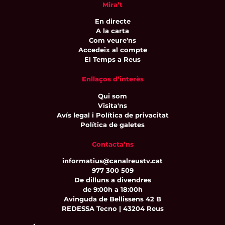
Mira’t
En directe
A la carta
Com veure'ns
Accedeix al compte
El Temps a Reus
Enllaços d’interès
Qui som
Visita'ns
Avís legal i Política de privacitat
Política de galetes
Contacta’ns
informatius@canalreustv.cat
977 300 509
De dilluns a divendres
de 9:00h a 18:00h
Avinguda de Bellissens 42 B
REDESSA Tecno | 43204 Reus