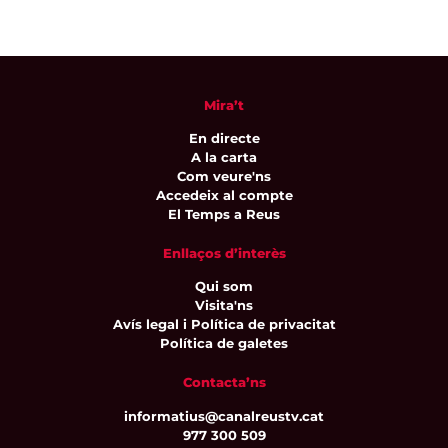
Mira’t
En directe
A la carta
Com veure'ns
Accedeix al compte
El Temps a Reus
Enllaços d’interès
Qui som
Visita'ns
Avís legal i Política de privacitat
Política de galetes
Contacta’ns
informatius@canalreustv.cat
977 300 509