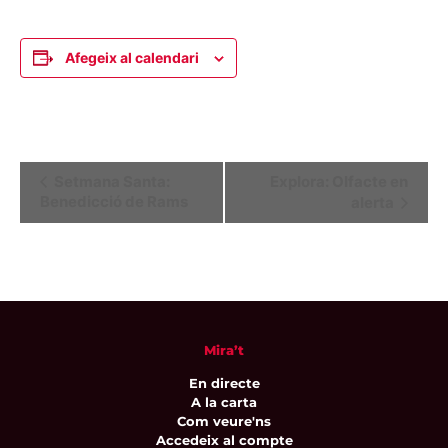
Afegeix al calendari
Navegació
Setmana Santa:
Explora: Olfacte en
Benedicció de Rams
alerta
d'Esdeveniment
Mira’t
En directe
A la carta
Com veure'ns
Accedeix al compte