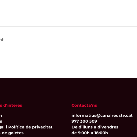
nt
s d’interès
Contacta’ns
m
informatius@canalreustv.cat
ns
977 300 509
al i Política de privacitat
De dilluns a divendres
a de galetes
de 9:00h a 18:00h