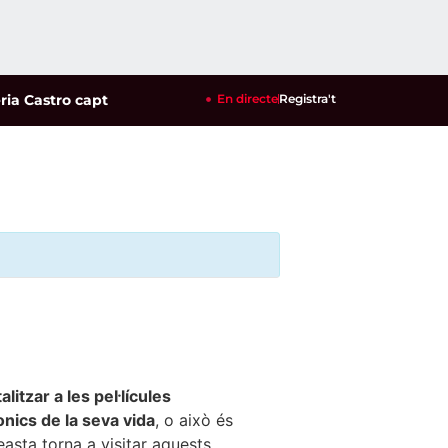
a Castro captiva el públic del Parc del Pinaret
En directe
Registra't
|
La reusenca Ari
litzar a les pel·lícules
nics de la seva vida
, o això és
neasta torna a visitar aquests