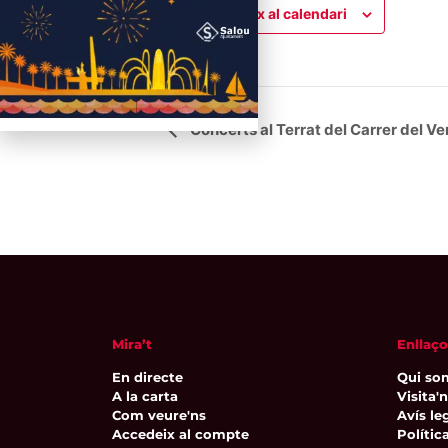
Afegeix al calendari
Navegació
Concerts al Terrat del Carrer del Ve
d'Esdeveniment
Mira’t
Enllaço
En directe
Qui so
A la carta
Visita'
Com veure'ns
Avís leg
Accedeix al compte
Polític