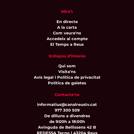
Mira’t
En directe
A la carta
Com veure'ns
Accedeix al compte
El Temps a Reus
Enllaços d’interès
Qui som
Visita'ns
Avís legal i Política de privacitat
Política de galetes
Contacta’ns
informatius@canalreustv.cat
977 300 509
De dilluns a divendres
de 9:00h a 18:00h
Avinguda de Bellissens 42 B
REDESSA Tecno | 43204 Reus