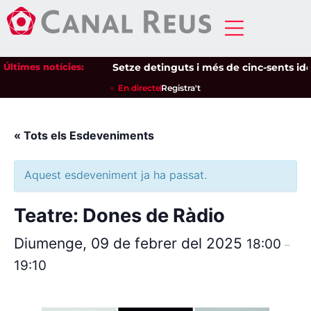
Últimes notícies:
Setze detinguts i més de cinc-sents ident
En directe
Registra't
« Tots els Esdeveniments
Aquest esdeveniment ja ha passat.
Teatre: Dones de Ràdio
Diumenge, 09 de febrer del 2025
18:00
–
19:10