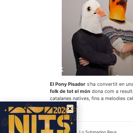
El Pony Pisador
s’ha convertit en u
folk de tot el món
dona com a result
catalanes natives, fins a melodies ce
balcàniques.
Lo Submarino Reus