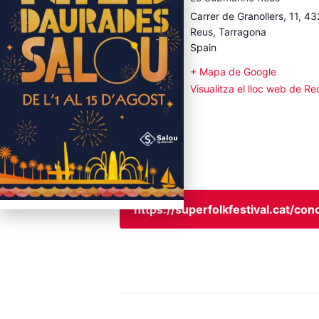
Carrer de Granollers, 11, 4
Reus
,
Tarragona
Spain
+ Mapa de Google
€12 – €15
Visualitza el lloc web de Re
https://superfolkfestival.cat/co