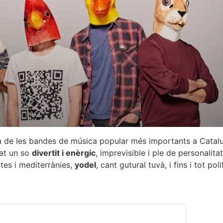
na de les bandes de música popular més importants a Cata
at un so
divertit i enèrgic
, imprevisible i ple de personalit
ltes i mediterrànies,
yodel
, cant gutural tuvà, i fins i tot po