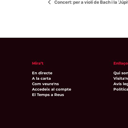
Navegació
Concert: per a violí de Bach i la ‘Jú
d'Esdeveniment
Mira’t
Enllaço
En directe
Qui so
A la carta
Visita'
Com veure'ns
Avís leg
Accedeix al compte
Polític
El Temps a Reus