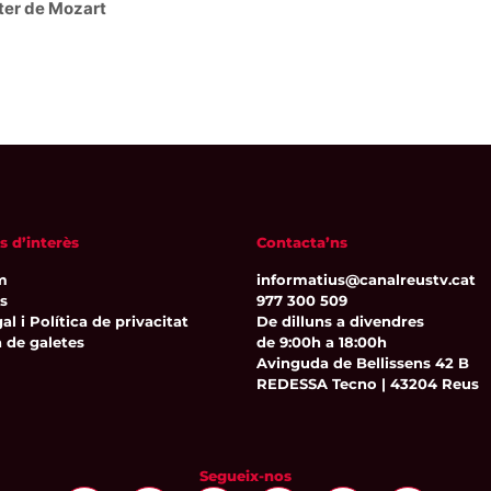
piter de Mozart
s d’interès
Contacta’ns
m
informatius@canalreustv.cat
ns
977 300 509
al i Política de privacitat
De dilluns a divendres
a de galetes
de 9:00h a 18:00h
Avinguda de Bellissens 42 B
REDESSA Tecno | 43204 Reus
Segueix-nos