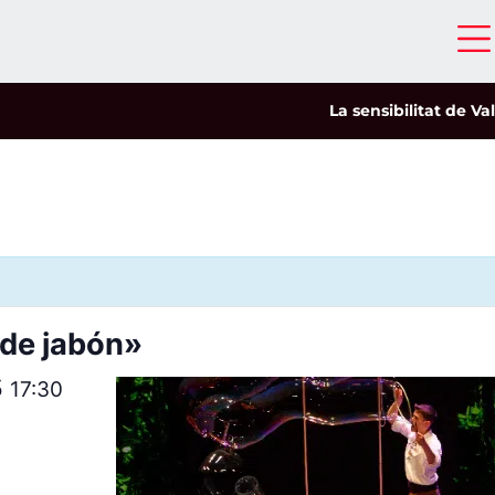
La sensibilitat de Valer
 de jabón»
5
17:30