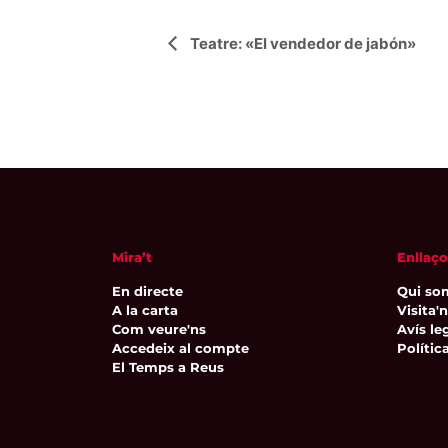
Navegació
Teatre: «El vendedor de jabón»
d'Esdeveniment
Mira’t
Enllaço
En directe
Qui so
A la carta
Visita'
Com veure'ns
Avís leg
Accedeix al compte
Polític
El Temps a Reus