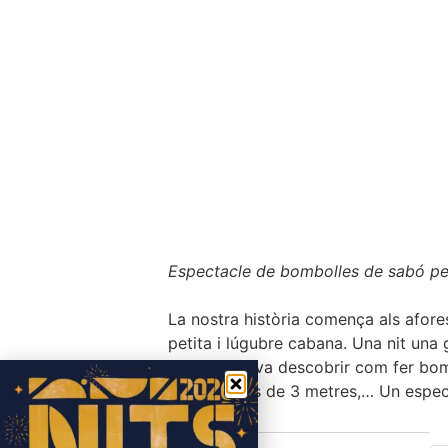
Espectacle de bombolles de sabó per
La nostra història comença als afore
petita i lúgubre cabana. Una nit un
imaginació va descobrir com fer bo
fum, de més de 3 metres,… Un espect