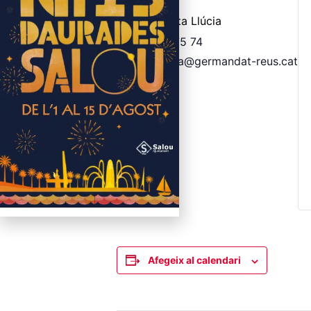
Sala Santa Llúcia
659 24 75 74
secretaria@germandat-reus.cat
€6
Afegeix al calendari