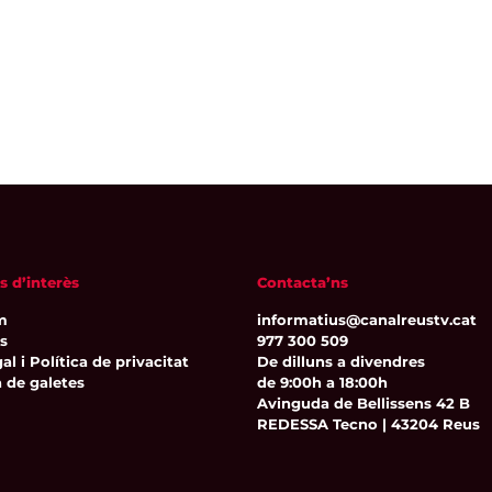
s d’interès
Contacta’ns
m
informatius@canalreustv.cat
ns
977 300 509
al i Política de privacitat
De dilluns a divendres
a de galetes
de 9:00h a 18:00h
Avinguda de Bellissens 42 B
REDESSA Tecno | 43204 Reus