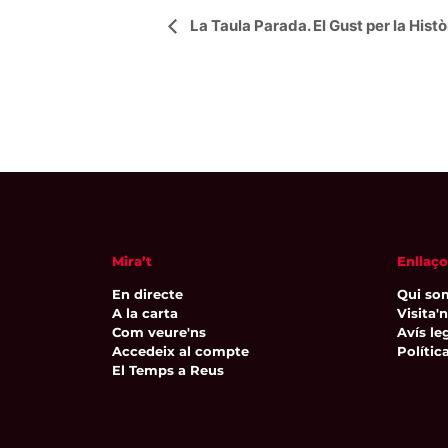
Navegació
La Taula Parada. El Gust per la Histò
d'Esdeveniment
Mira’t
Enllaço
En directe
Qui so
A la carta
Visita'
Com veure'ns
Avís leg
Accedeix al compte
Polític
El Temps a Reus