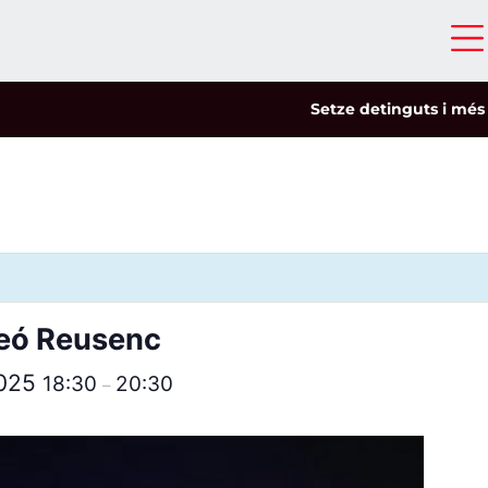
Setze detinguts i més de c
rfeó Reusenc
2025
18:30
20:30
–