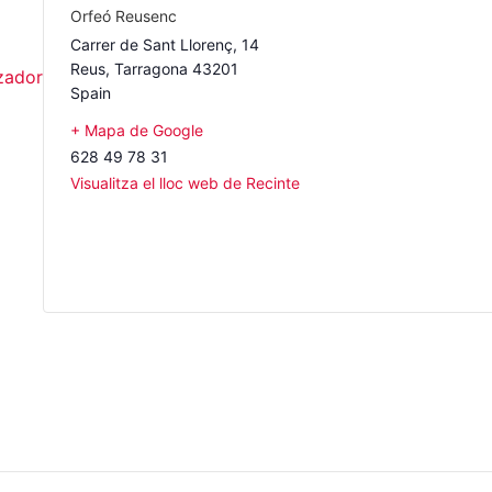
Orfeó Reusenc
Carrer de Sant Llorenç, 14
Reus
,
Tarragona
43201
tzador
Spain
+ Mapa de Google
628 49 78 31
Visualitza el lloc web de Recinte