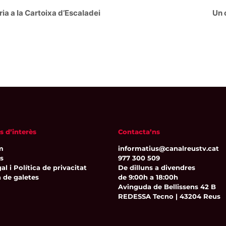
Un 
ria a la Cartoixa d’Escaladei
s d’interès
Contacta’ns
m
informatius@canalreustv.cat
ns
977 300 509
al i Política de privacitat
De dilluns a divendres
a de galetes
de 9:00h a 18:00h
Avinguda de Bellissens 42 B
REDESSA Tecno | 43204 Reus