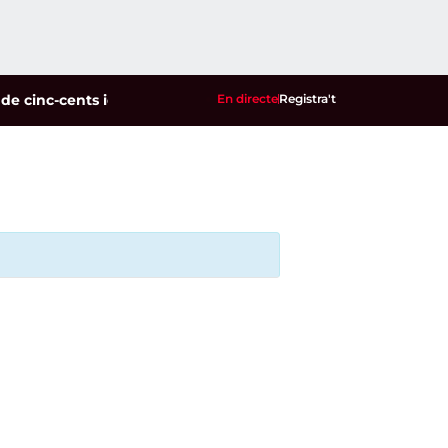
inc-cents identificats en un dispositiu policial contra la mult
En directe
Registra't