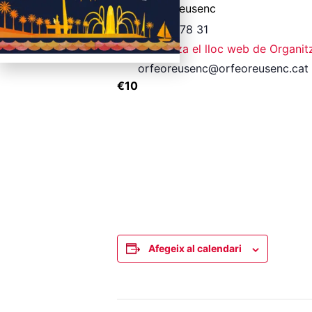
Orfeó Reusenc
628 49 78 31
Visualitza el lloc web de Organi
orfeoreusenc@orfeoreusenc.cat
€10
Afegeix al calendari