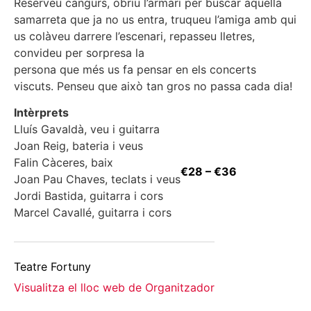
Reserveu cangurs, obriu l’armari per buscar aquella
samarreta que ja no us entra, truqueu l’amiga amb qui
us colàveu darrere l’escenari, repasseu lletres,
convideu per sorpresa la
persona que més us fa pensar en els concerts
viscuts. Penseu que això tan gros no passa cada dia!
Intèrprets
Lluís Gavaldà, veu i guitarra
Joan Reig, bateria i veus
Falin Càceres, baix
€28 – €36
Joan Pau Chaves, teclats i veus
Jordi Bastida, guitarra i cors
Marcel Cavallé, guitarra i cors
Teatre Fortuny
Visualitza el lloc web de Organitzador