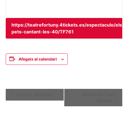
https://teatrefortuny.4tickets.es/espectaculo/els-
pets-cantant-les-40/TF761
Afegeix al calendari
Navegació
Concert: Reflexes
Maquis On Tour |
Alcover
d'Esdeveniment