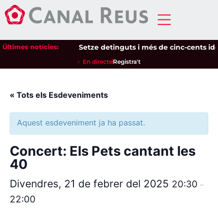
Últimes notícies:
Setze detinguts i més de cinc-cents ident
En directe
Registra't
« Tots els Esdeveniments
Aquest esdeveniment ja ha passat.
Concert: Els Pets cantant les
40
Divendres, 21 de febrer del 2025
20:30
–
22:00