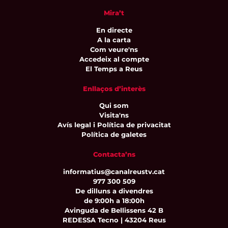
Mira’t
En directe
A la carta
Com veure'ns
Accedeix al compte
El Temps a Reus
Enllaços d’interès
Qui som
Visita'ns
Avís legal i Política de privacitat
Política de galetes
Contacta’ns
informatius@canalreustv.cat
977 300 509
De dilluns a divendres
de 9:00h a 18:00h
Avinguda de Bellissens 42 B
REDESSA Tecno | 43204 Reus