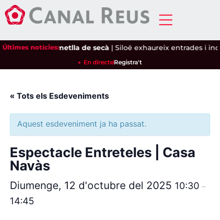
la garrofa i l'ametlla de secà
Últimes notícies:
|
Siloë exhaureix entrades i ince
En directe
Registra't
« Tots els Esdeveniments
Aquest esdeveniment ja ha passat.
Espectacle Entreteles | Casa
Navàs
Diumenge, 12 d'octubre del 2025
10:30
–
14:45