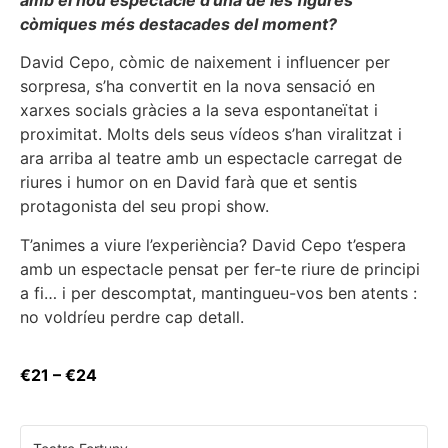
amb el nou espectacle d’una de les figures
còmiques més destacades del moment?
David Cepo, còmic de naixement i influencer per
sorpresa, s’ha convertit en la nova sensació en
xarxes socials gràcies a la seva espontaneïtat i
proximitat. Molts dels seus vídeos s’han viralitzat i
ara arriba al teatre amb un espectacle carregat de
riures i humor on en David farà que et sentis
protagonista del seu propi show.
T’animes a viure l’experiència? David Cepo t’espera
amb un espectacle pensat per fer-te riure de principi
a fi… i per descomptat, mantingueu-vos ben atents :
no voldríeu perdre cap detall.
€21 – €24