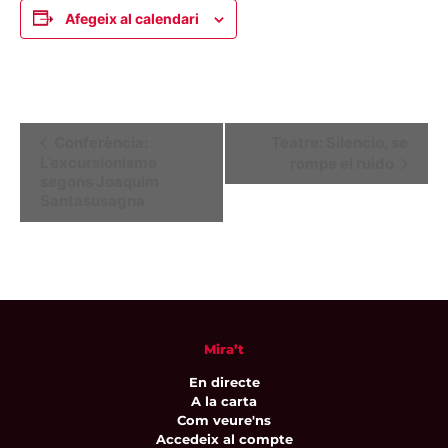
Afegeix al calendari
Navegació
Conferència:
Teatre: Silencio, se
L’excursionisme
rompe el ruido
d'Esdeveniment
segons Joaquim
Santasusagna
Mira’t
En directe
A la carta
Com veure'ns
Accedeix al compte