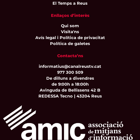
El Temps a Reus
Enllaços d’interès
Qui som
Visita'ns
Avís legal i Política de privacitat
Política de galetes
Contacta’ns
informatius@canalreustv.cat
977 300 509
De dilluns a divendres
de 9:00h a 18:00h
Avinguda de Bellissens 42 B
REDESSA Tecno | 43204 Reus