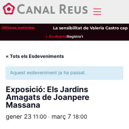
Últimes notícies:
La sensibilitat de Valeria Castro capt
En directe
Registra't
« Tots els Esdeveniments
Aquest esdeveniment ja ha passat.
Exposició: Els Jardins
Amagats de Joanpere
Massana
gener 23
març 7
11:00
18:00
–