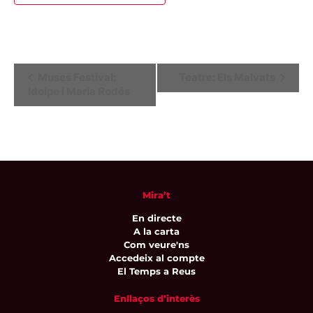
Navegació
Muses Festival:
Teatre: Els Malvats
Idoipe i Maria Rodés
d'Esdeveniment
Mira’t
En directe
A la carta
Com veure'ns
Accedeix al compte
El Temps a Reus
Enllaços d’interès