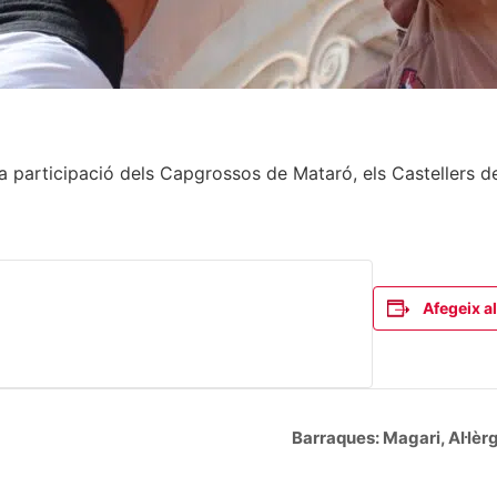
 participació dels Capgrossos de Mataró, els Castellers de 
Afegeix al
Barraques: Magari, Al·lèrg