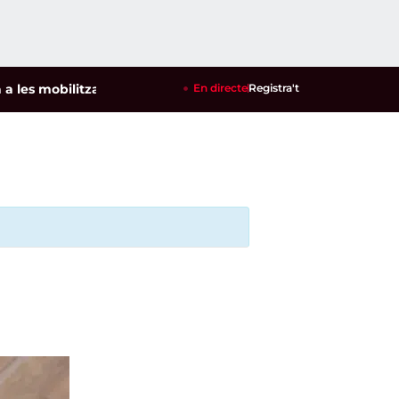
 mobilitzacions per defensar els cultius de la garrofa i l'amet
En directe
Registra't