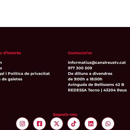
s d’interès
Contacta’ns
m
informatius@canalreustv.cat
ns
977 300 509
al i Política de privacitat
De dilluns a divendres
a de galetes
de 9:00h a 18:00h
Avinguda de Bellissens 42 B
REDESSA Tecno | 43204 Reus
Segueix-nos