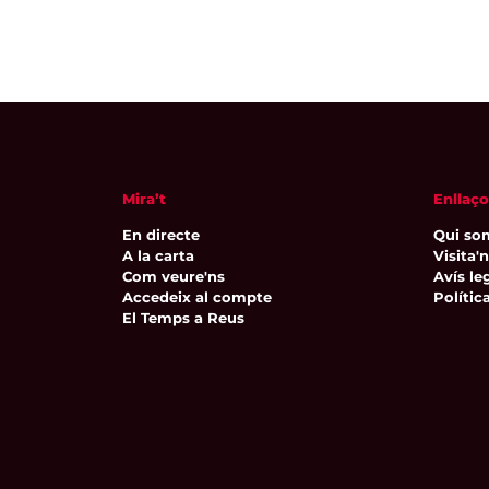
Mira’t
Enllaço
En directe
Qui so
A la carta
Visita'
Com veure'ns
Avís leg
Accedeix al compte
Polític
El Temps a Reus