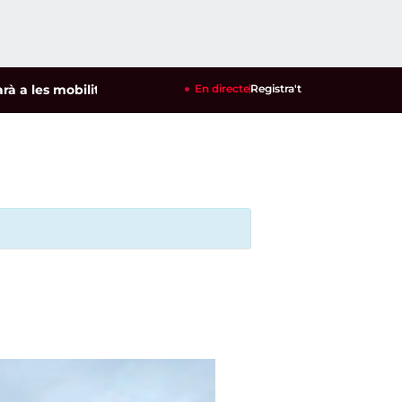
es mobilitzacions per defensar els cultius de la garrofa i l'am
En directe
Registra't