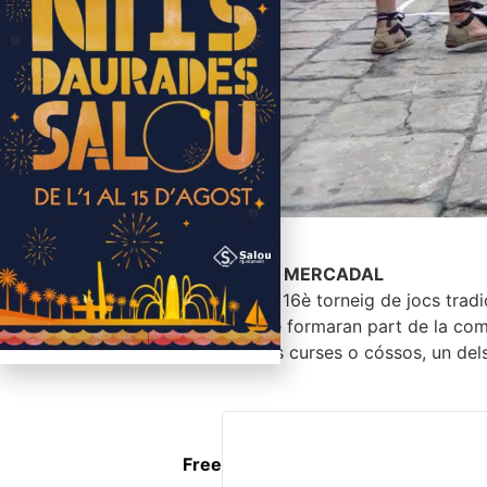
19.30 h
PLAÇA DEL MERCADAL
Els Cóssos, 16è torneig de jocs tradi
Els jocs que formaran part de la comp
recupera les curses o cóssos, un dels
Free