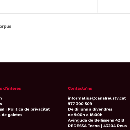
orpus
s d’interès
Contacta’ns
m
informatius@canalreustv.cat
ns
977 300 509
al i Política de privacitat
De dilluns a divendres
a de galetes
de 9:00h a 18:00h
Avinguda de Bellissens 42 B
REDESSA Tecno | 43204 Reus