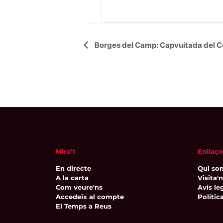
Navegació
Borges del Camp: Capvuitada del C
d'Esdeveniment
Mira’t
Enllaço
En directe
Qui so
A la carta
Visita'
Com veure'ns
Avís leg
Accedeix al compte
Polític
El Temps a Reus