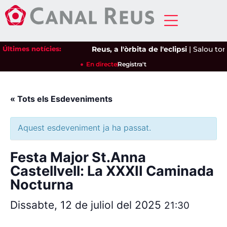
Últimes notícies:
Reus, a l'òrbita de l'eclipsi
|
Salou torn
En directe
Registra't
« Tots els Esdeveniments
Aquest esdeveniment ja ha passat.
Festa Major St.Anna
Castellvell: La XXXII Caminada
Nocturna
Dissabte, 12 de juliol del 2025
21:30