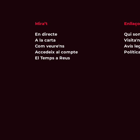
Mira’t
Enllaço
En directe
Qui so
A la carta
Visita'
Com veure'ns
Avís leg
Accedeix al compte
Polític
El Temps a Reus