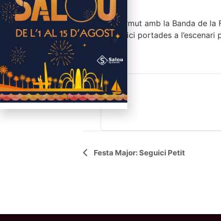
LA PALMA
Concert vermut amb la Banda de la Fes
nostre seguici portades a l’escenari
festiva.
Free
Navegació
Festa Major: Seguici Petit
d'Esdeveniment