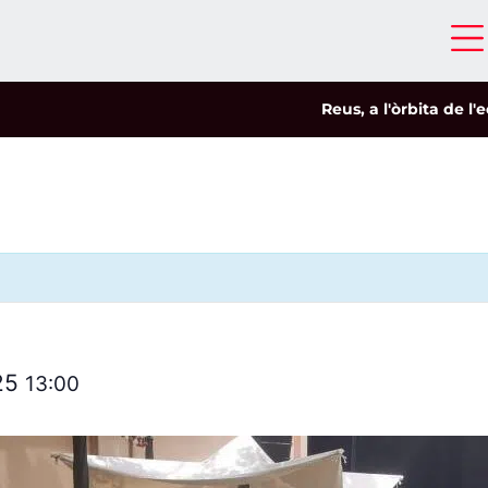
Reus, a l'òrbita de l'eclip
025
13:00