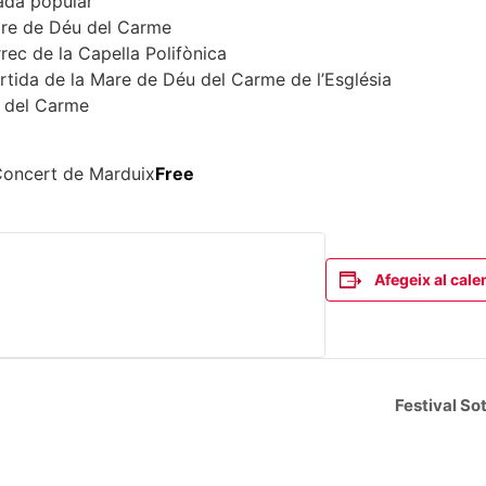
nada popular
are de Déu del Carme
rec de la Capella Polifònica
rtida de la Mare de Déu del Carme de l’Església
u del Carme
Concert de Marduix
Free
Afegeix al cale
Festival So