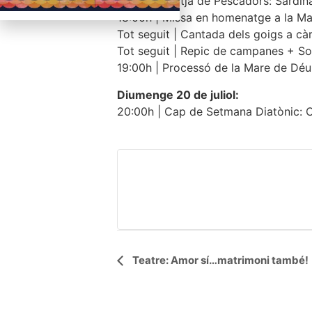
09:00h | Llotja de Pescadors: Sardi
18:00h | Missa en homenatge a la M
Tot seguit | Cantada dels goigs a càr
Tot seguit | Repic de campanes + So
19:00h | Processó de la Mare de Dé
Diumenge 20 de juliol:
20:00h | Cap de Setmana Diatònic: 
Navegació
Teatre: Amor sí…matrimoni també!
d'Esdeveniment