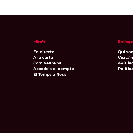
Mira’t
Enllaço
En directe
Qui so
A la carta
Visita'
Com veure'ns
Avís leg
Accedeix al compte
Polític
El Temps a Reus