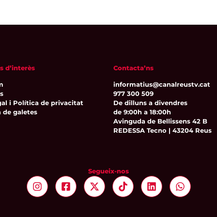
s d’interès
Contacta’ns
m
informatius@canalreustv.cat
ns
977 300 509
al i Política de privacitat
De dilluns a divendres
a de galetes
de 9:00h a 18:00h
Avinguda de Bellissens 42 B
REDESSA Tecno | 43204 Reus
Segueix-nos