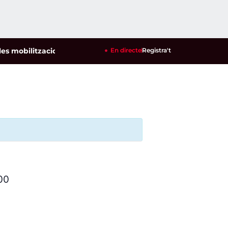
obilitzacions per defensar els cultius de la garrofa i l'ametll
En directe
Registra't
00