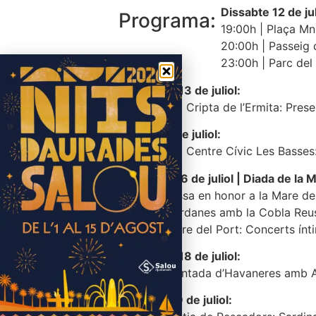
Dissabte 12 de jul
Programa:
19:00h | Plaça Mn
20:00h | Passeig 
23:00h | Parc del
Diumenge 13 de juliol:
19 i 21:30h | Cripta de l’Ermita: Pre
Dilluns 14 de juliol:
De 9 a 14h | Centre Cívic Les Basses
Dimecres 16 de juliol | Diada de la
19:00h | Missa en honor a la Mare d
20:00h | Sardanes amb la Cobla Reu
21:00h | Torre del Port: Concerts í
Divendres 18 de juliol:
22:00h | Cantada d’Havaneres amb A
Dissabte 19 de juliol: