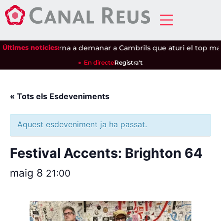
clipsi
Últimes notícies:
|
Salou torna a demanar a Cambrils que aturi el top man
En directe
Registra't
« Tots els Esdeveniments
Aquest esdeveniment ja ha passat.
Festival Accents: Brighton 64
maig 8
21:00