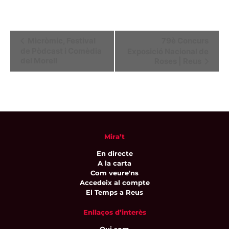
Navegació
Micròmic, Festival
79è Concurs
de Pòdcast i Comèdia
Exposició Nacional de
d'Esdeveniment
del Morell
Roses | Reus
Mira’t
En directe
A la carta
Com veure'ns
Accedeix al compte
El Temps a Reus
Enllaços d’interès