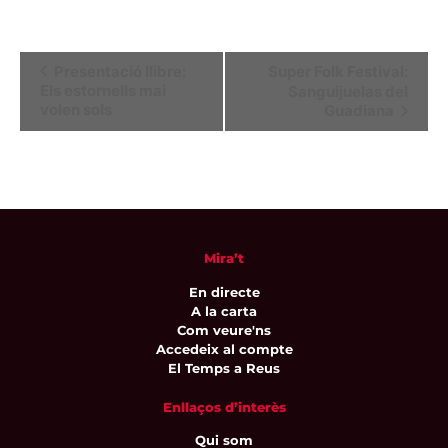
Navegació
Presentació llibre:
Super Folk Festival:
Els estornells mai
Sanguijuelas del
d'Esdeveniment
volen sols
Guadiana
Mira’t
En directe
A la carta
Com veure'ns
Accedeix al compte
El Temps a Reus
Enllaços d’interès
Qui som