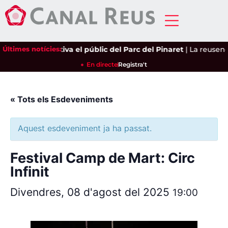
leria Castro captiva el públic del Parc del Pinaret
Últimes notícies:
|
La reusenca
En directe
Registra't
« Tots els Esdeveniments
Aquest esdeveniment ja ha passat.
Festival Camp de Mart: Circ
Infinit
Divendres, 08 d'agost del 2025
19:00